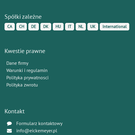
Spółki zależne
CA
CH
DE
DK
HU
IT
NL
UK
International
Kwestie prawne
Dane firmy
Warunki i regulamin
Polityka prywatnosci
Polityka zwrotu
Kontakt
Formularz kontaktowy
info@eickemeyer.pl