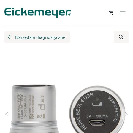
Przejdź do zawartości
Narzędzia diagnostyczne