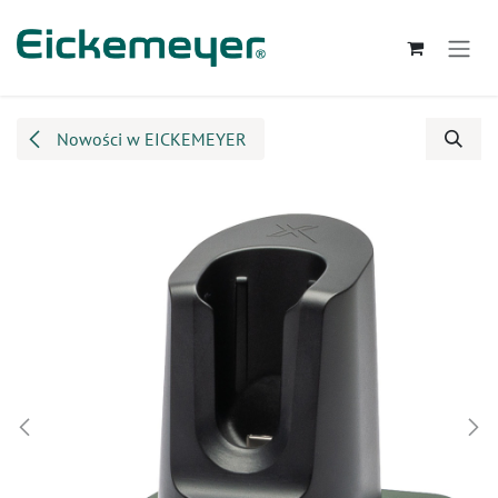
Przejdź do zawartości
Nowości w EICKEMEYER