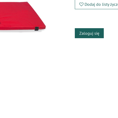
Dodaj do listy życ
​
Zaloguj się