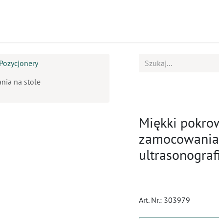
ukty
Kursy
BOK
Pozycjonery
nia na stole
Miękki pokro
zamocowania 
ultrasonogra
Art. Nr.:
303979