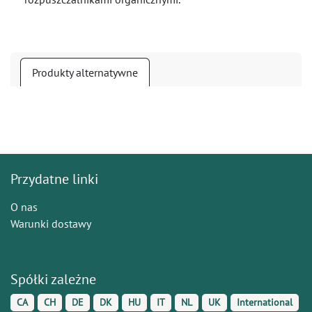
Produkty alternatywne
Przydatne linki
O nas
Warunki dostawy
Spółki zależne
CA
CH
DE
DK
HU
IT
NL
UK
International