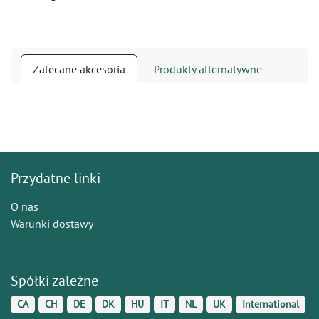
Zalecane akcesoria
Produkty alternatywne
Przydatne linki
O nas
Warunki dostawy
Spółki zależne
CA
CH
DE
DK
HU
IT
NL
UK
International