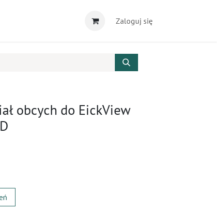
Zaloguj się
iał obcych do EickView
HD
zeń