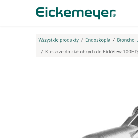
Przejdź do zawartości
Prod
Wszystkie produkty
Endoskopia
Broncho- 
Kleszcze do ciał obcych do EickView 100H