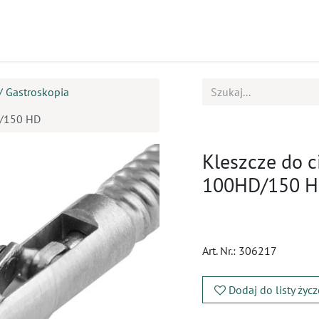
ukty
Kursy
BOK
/ Gastroskopia
D/150 HD
Kleszcze do c
100HD/150 
Art. Nr.:
306217
Dodaj do listy życ