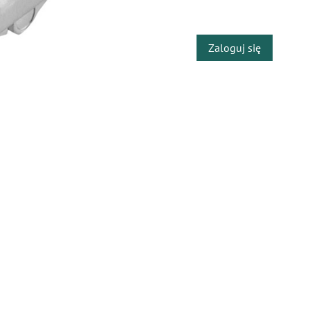
​
Zaloguj się