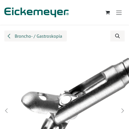
Przejdź do zawartości
Broncho- / Gastroskopia