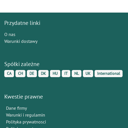
Przydatne linki
O nas
Warunki dostawy
Spółki zależne
CA
CH
DE
DK
HU
IT
NL
UK
International
Kwestie prawne
Dane firmy
Warunki i regulamin
Polityka prywatnosci