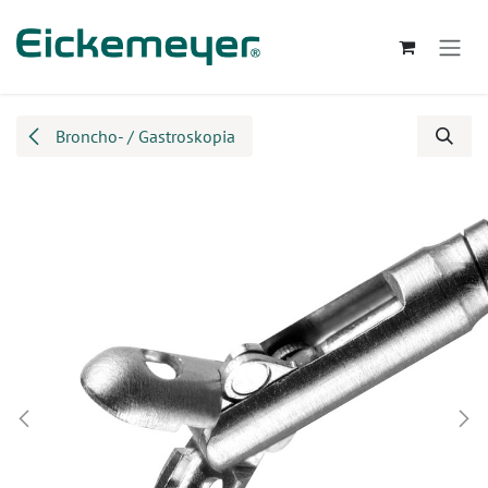
Przejdź do zawartości
Broncho- / Gastroskopia