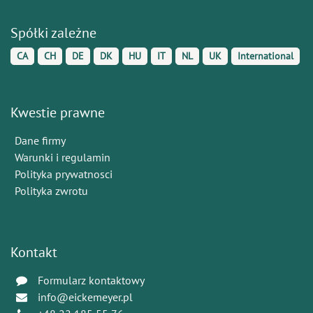
Spółki zależne
CA
CH
DE
DK
HU
IT
NL
UK
International
Kwestie prawne
Dane firmy
Warunki i regulamin
Polityka prywatnosci
Polityka zwrotu
Kontakt
Formularz kontaktowy
info@eickemeyer.pl