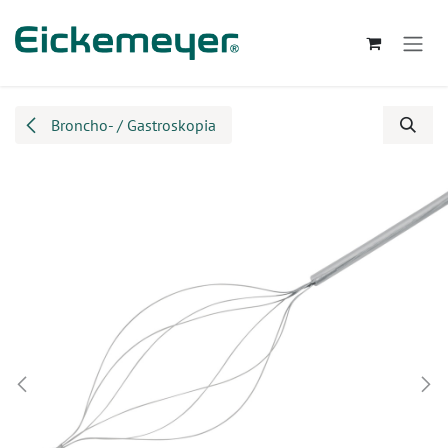
Przejdź do zawartości
Broncho- / Gastroskopia