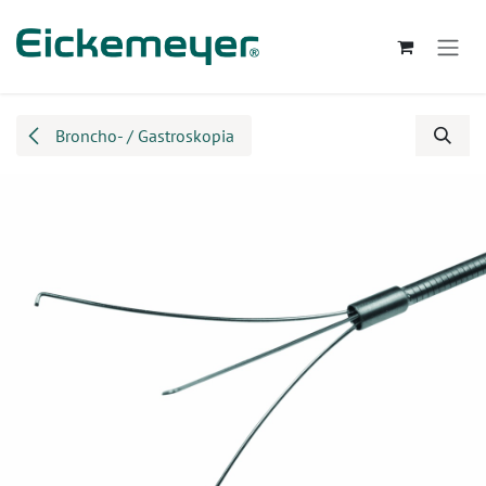
Przejdź do zawartości
Broncho- / Gastroskopia