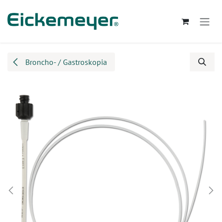
Przejdź do zawartości
Broncho- / Gastroskopia