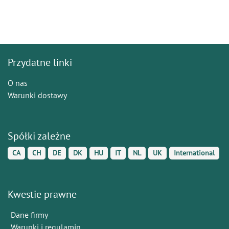
Przydatne linki
O nas
Warunki dostawy
Spółki zależne
CA
CH
DE
DK
HU
IT
NL
UK
International
Kwestie prawne
Dane firmy
Warunki i regulamin