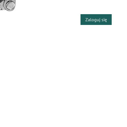
​
Zaloguj się