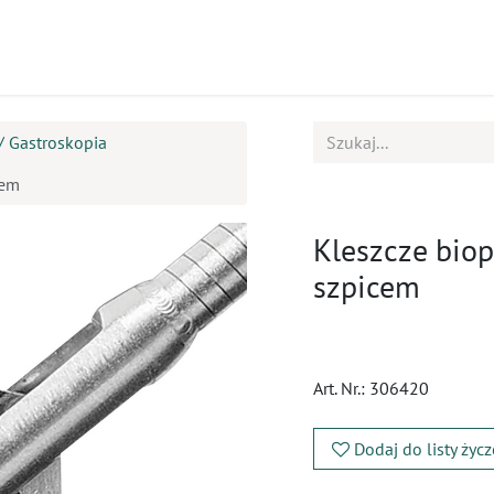
ukty
Kursy
BOK
/ Gastroskopia
cem
Kleszcze biop
szpicem
Art. Nr.:
306420
Dodaj do listy życ