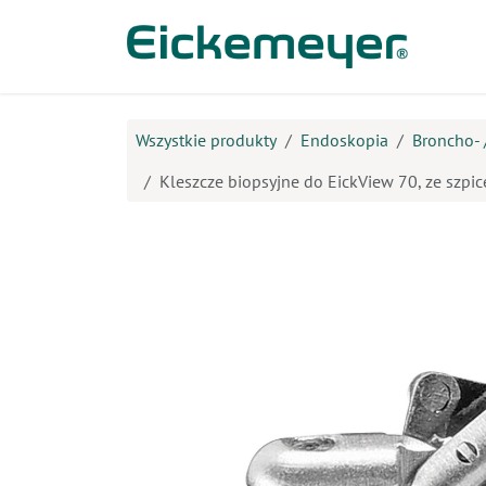
Przejdź do zawartości
Prod
Wszystkie produkty
Endoskopia
Broncho- 
Kleszcze biopsyjne do EickView 70, ze szpi