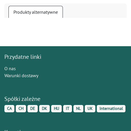
Produkty alternatywne
Przydatne linki
O nas
Warunki dostawy
Spółki zależne
CA
CH
DE
DK
HU
IT
NL
UK
International