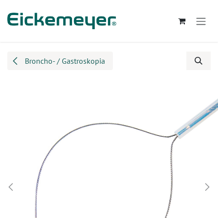
Przejdź do zawartości
Broncho- / Gastroskopia