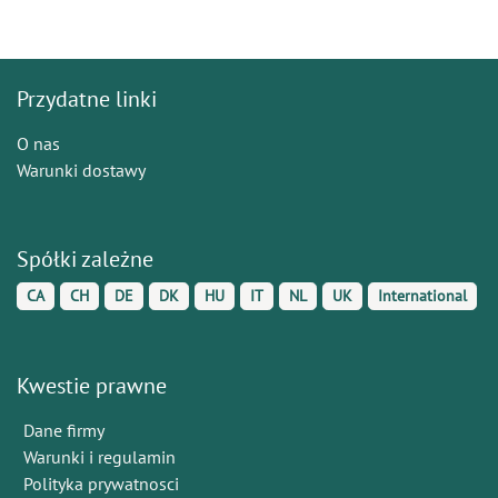
Przydatne linki
O nas
Warunki dostawy
Spółki zależne
CA
CH
DE
DK
HU
IT
NL
UK
International
Kwestie prawne
Dane firmy
Warunki i regulamin
Polityka prywatnosci