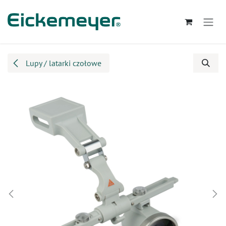
Przejdź do zawartości
Lupy / latarki czołowe