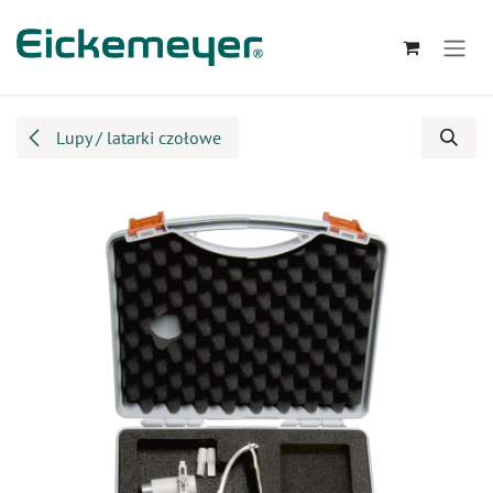
Przejdź do zawartości
Lupy / latarki czołowe