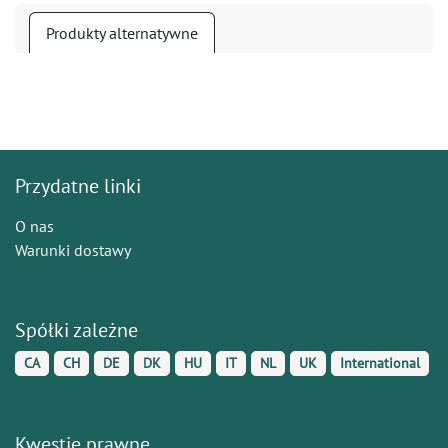
Produkty alternatywne
Przydatne linki
O nas
Warunki dostawy
Spółki zależne
CA
CH
DE
DK
HU
IT
NL
UK
International
Kwestie prawne