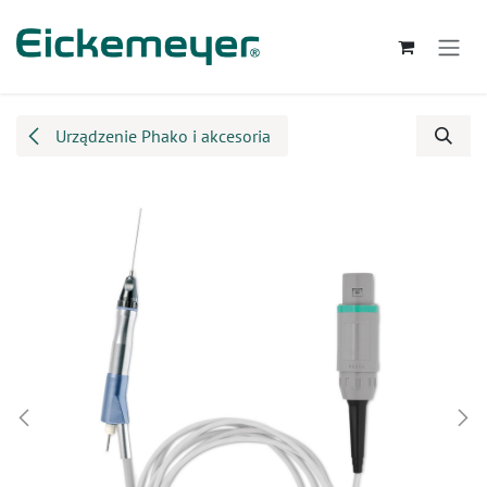
Przejdź do zawartości
Urządzenie Phako i akcesoria