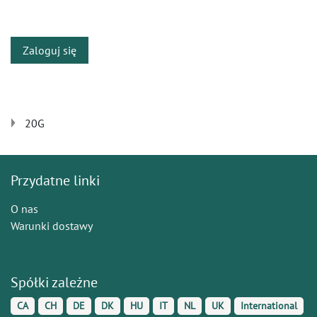
​
Zaloguj się
20G
Przydatne linki
O nas
Warunki dostawy
Spółki zależne
CA
CH
DE
DK
HU
IT
NL
UK
International