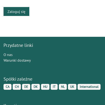
Zaloguj się
Przydatne linki
O nas
Warunki dostawy
Spółki zależne
CA
CH
DE
DK
HU
IT
NL
UK
International