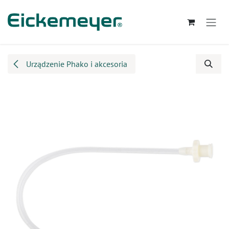
Przejdź do zawartości
Urządzenie Phako i akcesoria