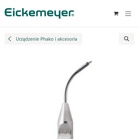
Przejdź do zawartości
Urządzenie Phako i akcesoria