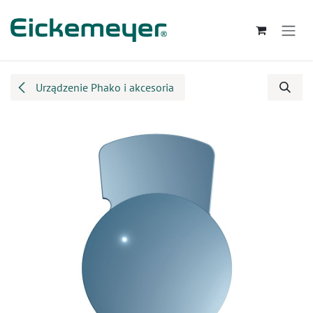
Przejdź do zawartości
Urządzenie Phako i akcesoria