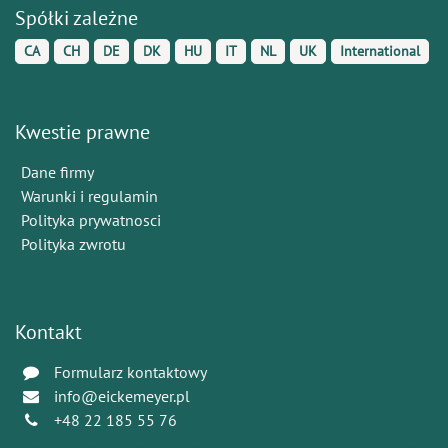
Spółki zależne
CA
CH
DE
DK
HU
IT
NL
UK
International
Kwestie prawne
Dane firmy
Warunki i regulamin
Polityka prywatnosci
Polityka zwrotu
Kontakt
Formularz kontaktowy
info@eickemeyer.pl
+48 22 185 55 76