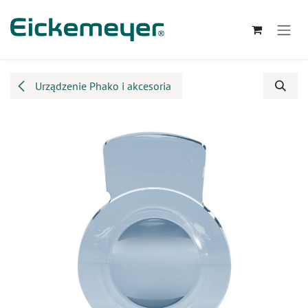
Przejdź do zawartości
Urządzenie Phako i akcesoria