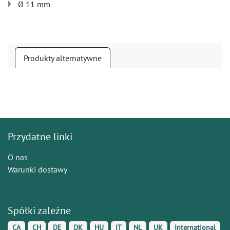
Ø 11 mm
Produkty alternatywne
Przydatne linki
O nas
Warunki dostawy
Spółki zależne
CA
CH
DE
DK
HU
IT
NL
UK
International