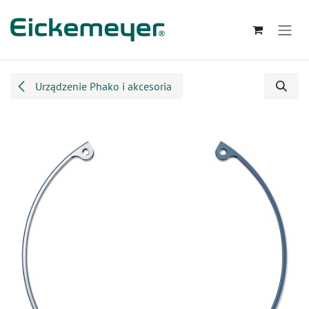
Przejdź do zawartości
Urządzenie Phako i akcesoria