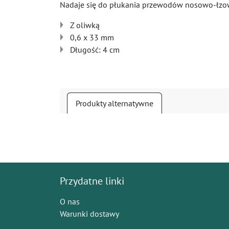
Nadaje się do płukania przewodów nosowo-łz
Z oliwką
0,6 x 33 mm
Długość: 4 cm
Produkty alternatywne
Przydatne linki
O nas
Warunki dostawy