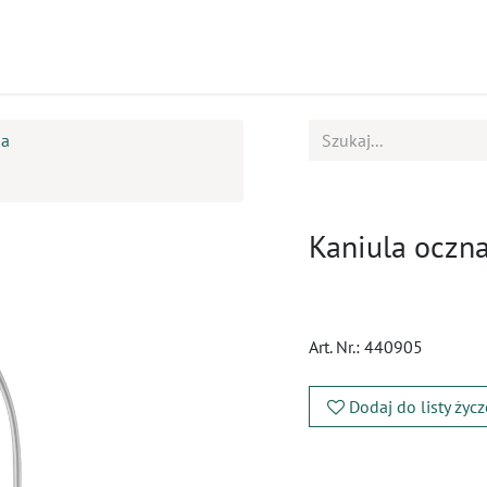
ukty
Kursy
BOK
ia
Kaniula oczna
Art. Nr.:
440905
Dodaj do listy życ
​