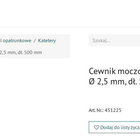
ukty
Kursy
BOK
e i opatrunkowe
Katetery
2,5 mm, dł. 500 mm
Cewnik moczo
Ø 2,5 mm, dł
Art. Nr.:
451225
Dodaj do listy życ