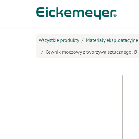
Przejdź do zawartości
Prod
Wszystkie produkty
Materiały eksploatacyjn
Cewnik moczowy z tworzywa sztucznego, Ø 