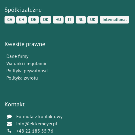
Spółki zależne
CA
CH
DE
DK
HU
IT
NL
UK
International
Kwestie prawne
Dane firmy
Warunki i regulamin
Polityka prywatnosci
Polityka zwrotu
Kontakt
Formularz kontaktowy
info@eickemeyer.pl
+48 22 185 55 76