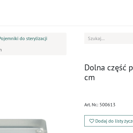
ukty
Kursy
BOK
Pojemniki do sterylizacji
m
Dolna część p
cm
Art. Nr.:
500613
Dodaj do listy życ