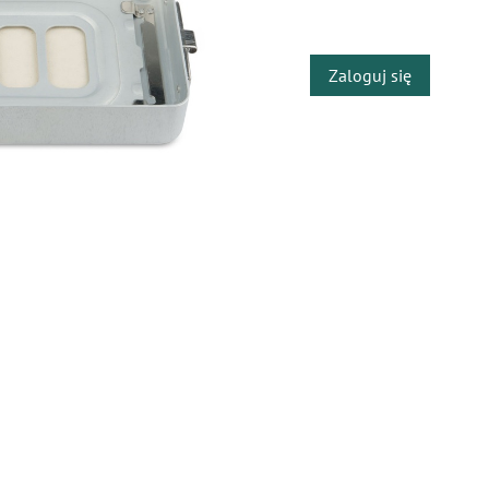
​
Zaloguj się