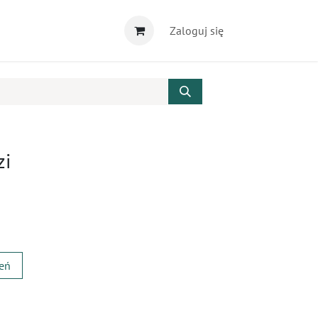
Zaloguj się
zi
zeń