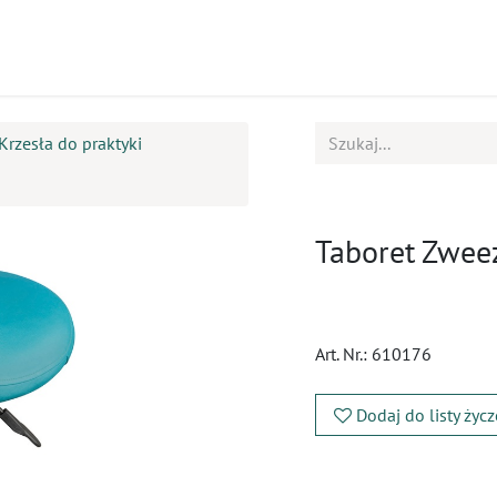
ukty
Kursy
BOK
Krzesła do praktyki
Taboret Zwee
Art. Nr.:
610176
Dodaj do listy życ
​