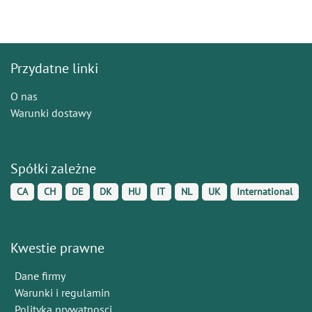
Przydatne linki
O nas
Warunki dostawy
Spółki zależne
CA
CH
DE
DK
HU
IT
NL
UK
International
Kwestie prawne
Dane firmy
Warunki i regulamin
Polityka prywatnosci