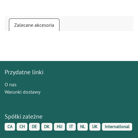
Zalecane akcesoria
Przydatne linki
O nas
Warunki dostawy
Spółki zależne
CA
CH
DE
DK
HU
IT
NL
UK
International