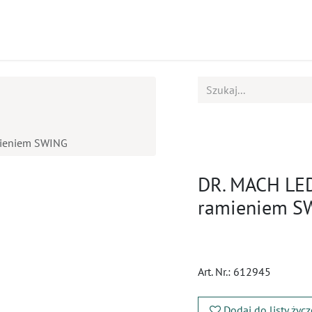
ukty
Kursy
BOK
mieniem SWING
DR. MACH LED 
ramieniem S
Art. Nr.:
612945
Dodaj do listy życ