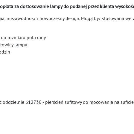
 opłata za dostosowanie lampy do podanej przez klienta wysokości
a, niezawodność i nowoczesny design. Mogą być stosowana we ws
 do rozmiaru pola rany
głowicy lampy.
odzin
oddzielnie 612730 - pierścień sufitowy do mocowania na suficie