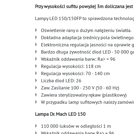
Przy wysokości sufitu powyżej 3m doliczana jest
Lampy LED 150/150FP to sprawdzona technologi
Oświetlenie rany o dużym natężeniu światła.
Dokładna adaptacja średnicy pola świetlnego
Elektroniczna regulacja jasności na oprawie 
Bardzo długa żywotność diod LED - 50 000 g
Wskaźnik oddawania barw: Ra> = 96
Regulacja wysokości: 118 cm
Regulacja wysokości: 70 - 140 cm
Liczba diod LED: 26
Zaw. Zasilanie 100 - 250 V (50 - 60 Hz)
Zawiera sterylizowalny rękaw (plastikowy)
W przypadku lamp sufitowych należy zamówić 
Lampa Dr. Mach LED 150
110 000 luksów w odległości 1 m
Wskaźnik oddawania barw Ra> = 96