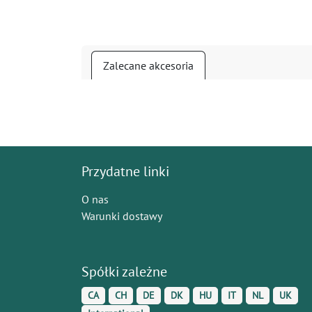
Zalecane akcesoria
Przydatne linki
O nas
Warunki dostawy
Spółki zależne
CA
CH
DE
DK
HU
IT
NL
UK