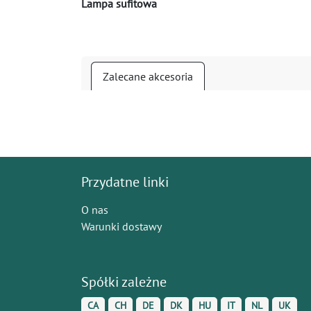
Lampa sufitowa
Zalecane akcesoria
Przydatne linki
O nas
Warunki dostawy
Spółki zależne
CA
CH
DE
DK
HU
IT
NL
UK