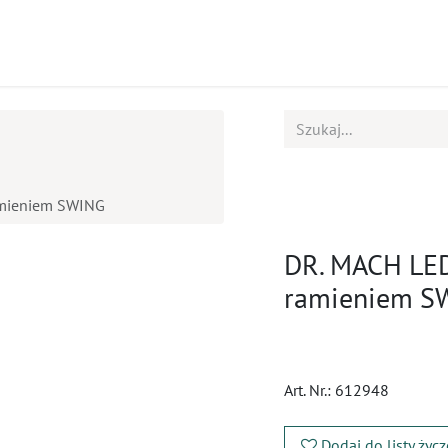
ukty
Kursy
BOK
amieniem SWING
DR. MACH LED 
ramieniem S
Art. Nr.:
612948
Dodaj do listy życ