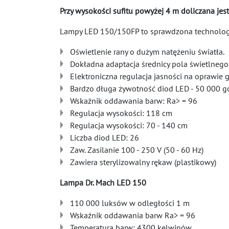
Przy wysokości sufitu powyżej 4 m doliczana jes
Lampy LED 150/150FP to sprawdzona technologi
Oświetlenie rany o dużym natężeniu światła.
Dokładna adaptacja średnicy pola świetlnego
Elektroniczna regulacja jasności na oprawie 
Bardzo długa żywotność diod LED - 50 000 g
Wskaźnik oddawania barw: Ra> = 96
Regulacja wysokości: 118 cm
Regulacja wysokości: 70 - 140 cm
Liczba diod LED: 26
Zaw. Zasilanie 100 - 250 V (50 - 60 Hz)
Zawiera sterylizowalny rękaw (plastikowy)
Lampa Dr. Mach LED 150
110 000 luksów w odległości 1 m
Wskaźnik oddawania barw Ra> = 96
Temperatura barw: 4300 kelwinów