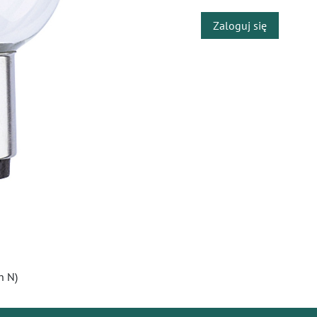
Zaloguj się
n N)