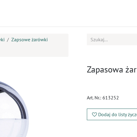
ukty
Kursy
BOK
wki
Zapsowe żarówki
Zapasowa żar
Art. Nr.:
613252
Dodaj do listy życ
​