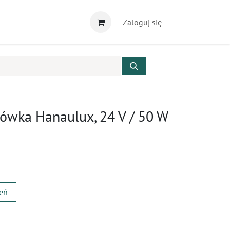
Zaloguj się
ówka Hanaulux, 24 V / 50 W
zeń