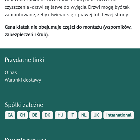
czyszczenia -drzwi są łatwe do wyjęcia. Drzwi mogą być tak
zamontowane, żeby otwierać się z prawej lub lewej strony.
Cena klatek nie obejumuje części do montażu (wsporników,
zabezpieczeń i śrub).
Przydatne linki
O nas
Warunki dostawy
Spółki zależne
CA
CH
DE
DK
HU
IT
NL
UK
International