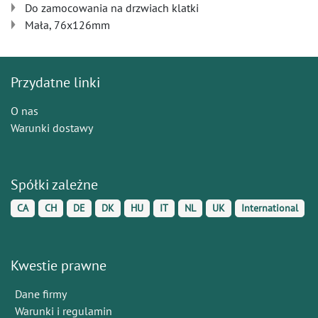
Do zamocowania na drzwiach klatki
Mała, 76x126mm
Przydatne linki
O nas
Warunki dostawy
Spółki zależne
CA
CH
DE
DK
HU
IT
NL
UK
International
Kwestie prawne
Dane firmy
Warunki i regulamin