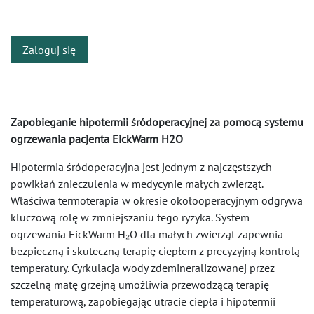
​
Zaloguj się
Zapobieganie hipotermii śródoperacyjnej za pomocą systemu
ogrzewania pacjenta EickWarm H2O
Hipotermia śródoperacyjna jest jednym z najczęstszych
powikłań znieczulenia w medycynie małych zwierząt.
Właściwa termoterapia w okresie okołooperacyjnym odgrywa
kluczową rolę w zmniejszaniu tego ryzyka. System
ogrzewania EickWarm H₂O dla małych zwierząt zapewnia
bezpieczną i skuteczną terapię ciepłem z precyzyjną kontrolą
temperatury. Cyrkulacja wody zdemineralizowanej przez
szczelną matę grzejną umożliwia przewodzącą terapię
temperaturową, zapobiegając utracie ciepła i hipotermii