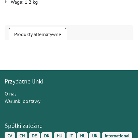
Waga: 1,2 kg
Produkty alternatywne
Przydatne linki
O nas
Warunki dostawy
Spółki zależne
CA
CH
DE
DK
HU
IT
NL
UK
International