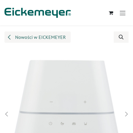
Przejdź do zawartości
Nowości w EICKEMEYER