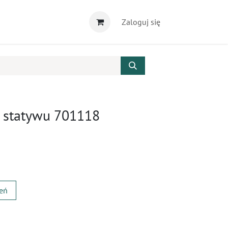
Zaloguj się
o statywu 701118
zeń