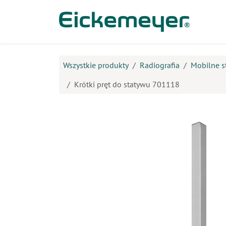
Przejdź do zawartości
Prod
Wszystkie produkty
Radiografia
Mobilne s
Krótki pręt do statywu 701118