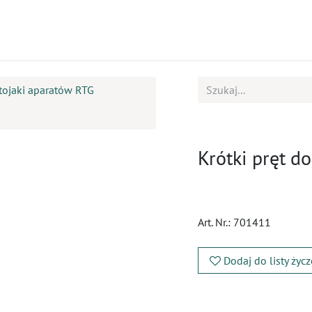
ukty
Kursy
BOK
tojaki aparatów RTG
Krótki pręt d
Art. Nr.:
701411
Dodaj do listy życ
​