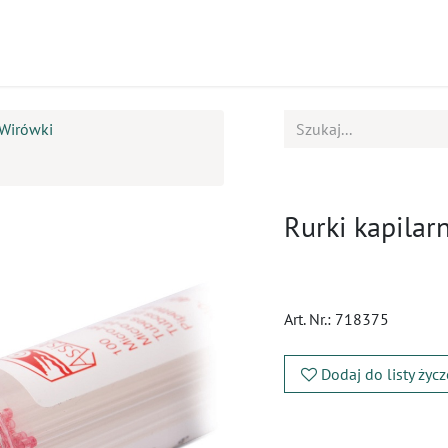
ukty
Kursy
BOK
Wirówki
Rurki kapilar
Art. Nr.:
718375
Dodaj do listy życ
​