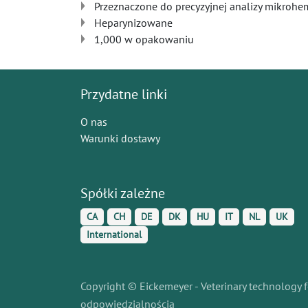
Przeznaczone do precyzyjnej analizy mikrohe
Heparynizowane
1,000 w opakowaniu
Przydatne linki
O nas
Warunki dostawy
Spółki zależne
CA
CH
DE
DK
HU
IT
NL
UK
International
Copyright © Eickemeyer - Veterinary technology f
odpowiedzialnością