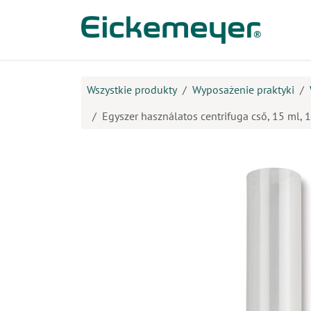
Przejdź do zawartości
Prod
Wszystkie produkty
Wyposażenie praktyki
Egyszer használatos centrifuga cső, 15 ml,