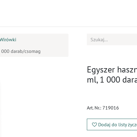
ukty
Kursy
BOK
Wirówki
 1 000 darab/csomag
Egyszer haszn
ml, 1 000 da
Art. Nr.:
719016
Dodaj do listy życ