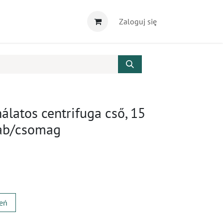
Zaloguj się
álatos centrifuga cső, 15
rab/csomag
zeń