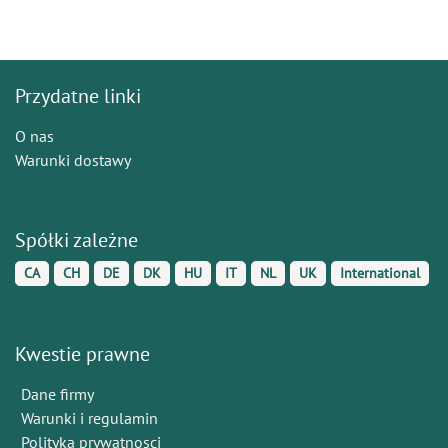
Przydatne linki
O nas
Warunki dostawy
Spółki zależne
CA
CH
DE
DK
HU
IT
NL
UK
International
Kwestie prawne
Dane firmy
Warunki i regulamin
Polityka prywatnosci