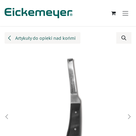
Przejdź do zawartości
Artykuły do opieki nad końmi