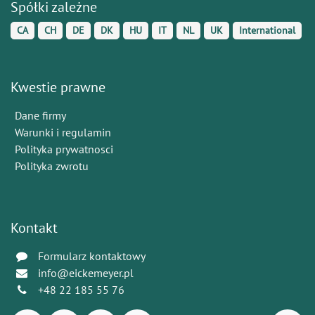
Spółki zależne
CA
CH
DE
DK
HU
IT
NL
UK
International
Kwestie prawne
Dane firmy
Warunki i regulamin
Polityka prywatnosci
Polityka zwrotu
Kontakt
Formularz kontaktowy
info@eickemeyer.pl
+48 22 185 55 76