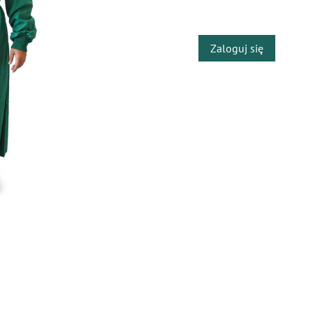
​
Zaloguj się