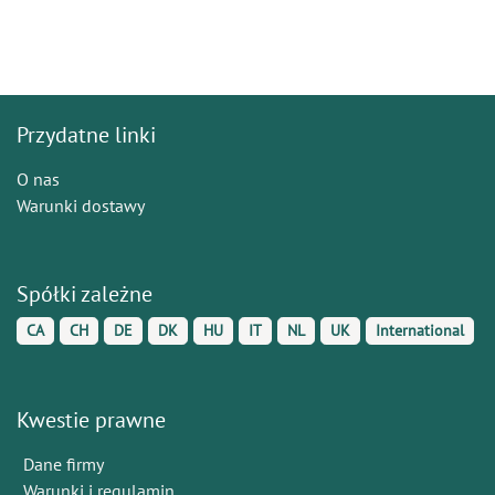
Przydatne linki
O nas
Warunki dostawy
Spółki zależne
CA
CH
DE
DK
HU
IT
NL
UK
International
Kwestie prawne
Dane firmy
Warunki i regulamin