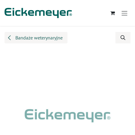
Przejdź do zawartości
Bandaże weterynaryjne