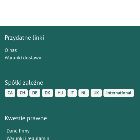
Przydatne linki
O nas
Warunki dostawy
Spółki zależne
CA
CH
DE
DK
HU
IT
NL
UK
International
Kwestie prawne
Dane firmy
Warunki i regulamin