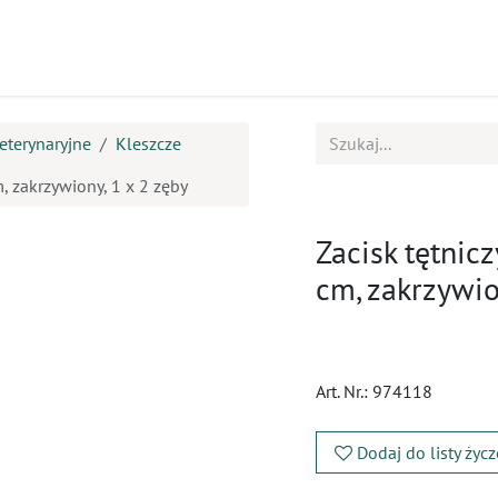
ukty
Kursy
BOK
eterynaryjne
Kleszcze
 zakrzywiony, 1 x 2 zęby
Zacisk tętni
cm, zakrzywio
Art. Nr.:
974118
Dodaj do listy życ