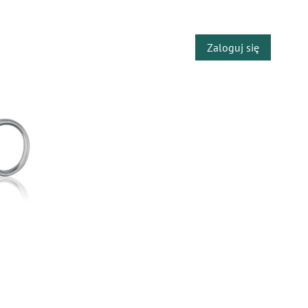
​
Zaloguj się