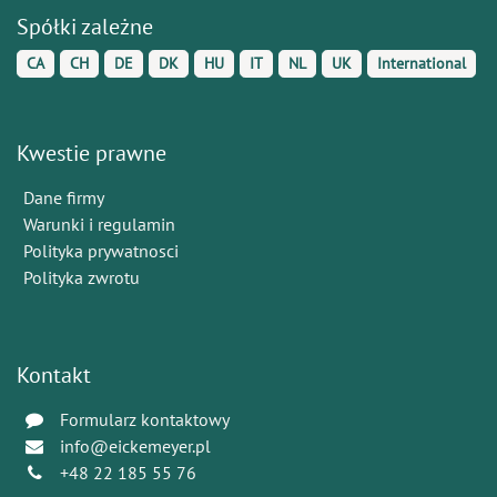
Spółki zależne
CA
CH
DE
DK
HU
IT
NL
UK
International
Kwestie prawne
Dane firmy
Warunki i regulamin
Polityka prywatnosci
Polityka zwrotu
Kontakt
Formularz kontaktowy
info@eickemeyer.pl
+48 22 185 55 76