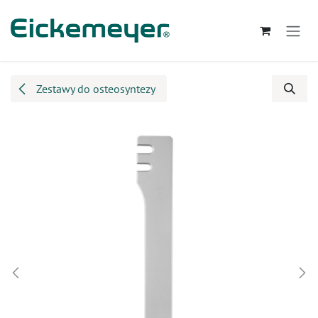
Przejdź do zawartości
Zestawy do osteosyntezy