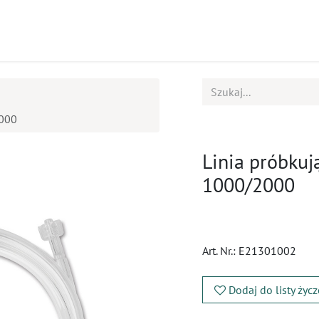
ukty
Kursy
BOK
2000
Linia próbkuj
1000/2000
Art. Nr.:
E21301002
Dodaj do listy życ