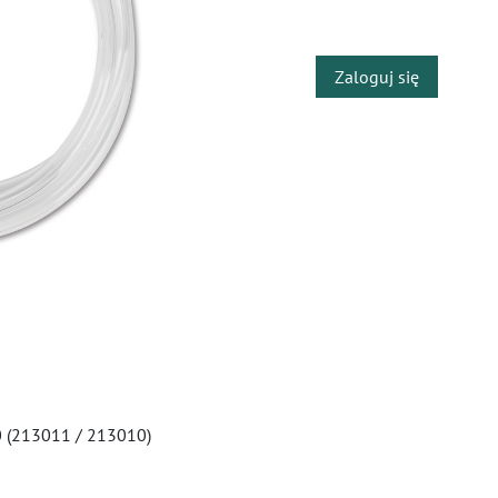
​
Zaloguj się
0 (213011 / 213010)