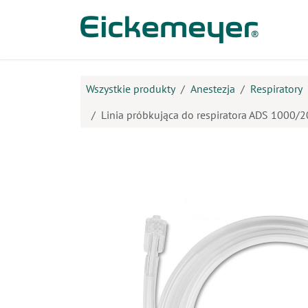
Przejdź do zawartości
Prod
Wszystkie produkty
Anestezja
Respiratory
Linia próbkująca do respiratora ADS 1000/