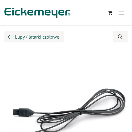
Przejdź do zawartości
Lupy / latarki czołowe