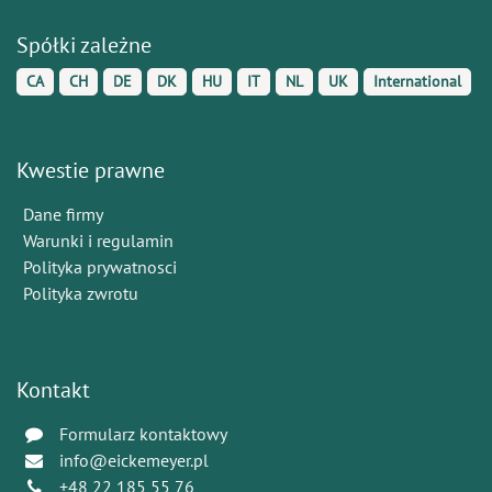
Spółki zależne
CA
CH
DE
DK
HU
IT
NL
UK
International
Kwestie prawne
Dane firmy
Warunki i regulamin
Polityka prywatnosci
Polityka zwrotu
Kontakt
Formularz kontaktowy
info@eickemeyer.pl
+48 22 185 55 76