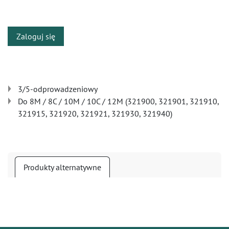
​
Zaloguj się
3/5-odprowadzeniowy
Do 8M / 8C / 10M / 10C / 12M (321900, 321901, 321910,
321915, 321920, 321921, 321930, 321940)
Produkty alternatywne