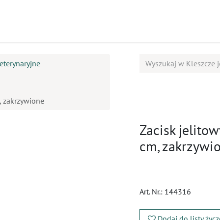
ukty
Kursy
BOK
eterynaryjne
, zakrzywione
Zacisk jelito
cm, zakrzywi
Art. Nr.:
144316
Dodaj do listy życ