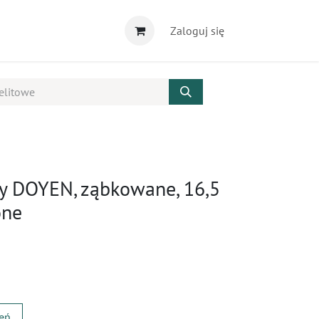
Zaloguj się
wy DOYEN, ząbkowane, 16,5
one
zeń