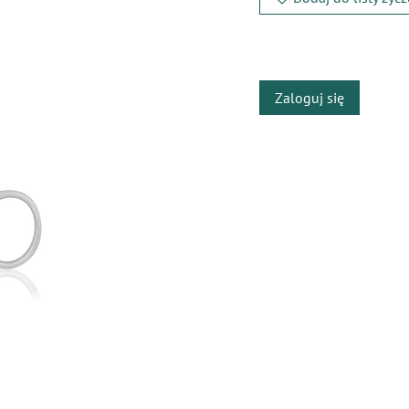
​
Zaloguj się