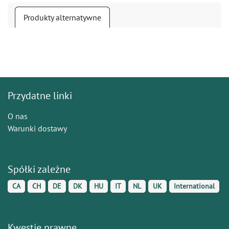
Produkty alternatywne
Przydatne linki
O nas
Warunki dostawy
Spółki zależne
CA
CH
DE
DK
HU
IT
NL
UK
International
Kwestie prawne