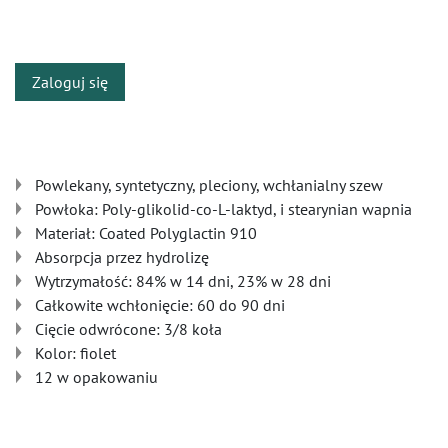
​
Zaloguj się
Powlekany, syntetyczny, pleciony, wchłanialny szew
Powłoka: Poly-glikolid-co-L-laktyd, i stearynian wapnia
Materiał: Coated Polyglactin 910
Absorpcja przez hydrolizę
Wytrzymałość: 84% w 14 dni, 23% w 28 dni
Całkowite wchłonięcie: 60 do 90 dni
Cięcie odwrócone: 3/8 koła
Kolor: fiolet
12 w opakowaniu