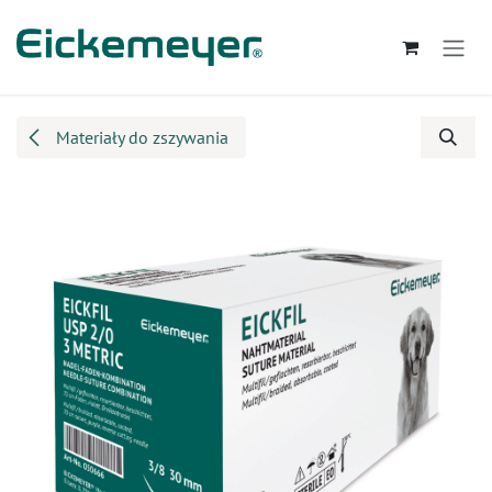
Przejdź do zawartości
Materiały do zszywania