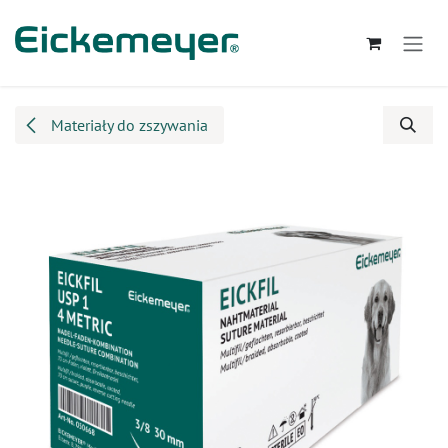
Przejdź do zawartości
Materiały do zszywania