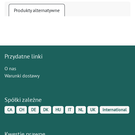
Produkty alternatywne
Przydatne linki
O nas
Warunki dostawy
Spółki zależne
CA
CH
DE
DK
HU
IT
NL
UK
International
Kwestie prawne