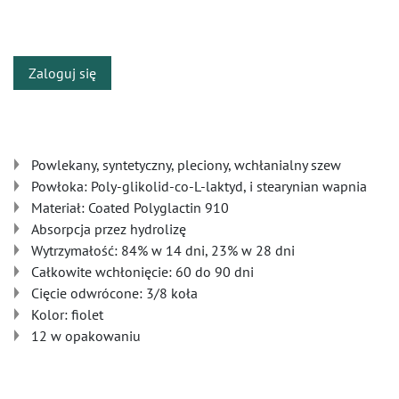
​
Zaloguj się
Powlekany, syntetyczny, pleciony, wchłanialny szew
Powłoka: Poly-glikolid-co-L-laktyd, i stearynian wapnia
Materiał: Coated Polyglactin 910
Absorpcja przez hydrolizę
Wytrzymałość: 84% w 14 dni, 23% w 28 dni
Całkowite wchłonięcie: 60 do 90 dni
Cięcie odwrócone: 3/8 koła
Kolor: fiolet
12 w opakowaniu